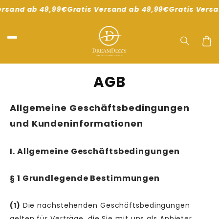
Direkt
rsand ab 49,99€
Gratis Versand ab 49,99€
Gratis Versa
zum
Inhalt
Waren
AGB
Allgemeine Geschäftsbedingungen
und Kundeninformationen
I. Allgemeine Geschäftsbedingungen
§ 1 Grundlegende Bestimmungen
(1)
Die nachstehenden Geschäftsbedingungen
gelten für Verträge, die Sie mit uns als Anbieter