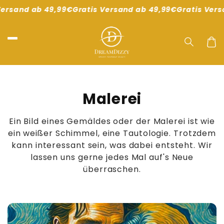
Direkt
Versand ab 49,99€
Gratis Versand ab 49,99€
Gratis Vers
zum
Inhalt
Waren
K
Malerei
a
Ein Bild eines Gemäldes oder der Malerei ist wie
t
ein weißer Schimmel, eine Tautologie. Trotzdem
kann interessant sein, was dabei entsteht. Wir
e
lassen uns gerne jedes Mal auf's Neue
g
überraschen.
o
r