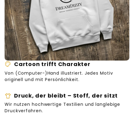
Rückseite des Stoffes oder lege ein
Bügeltuch darüber, um direkten Kontakt
zwischen dem Bügeleisen und dem Druck
zu vermeiden.
palette
Cartoon trifft Charakter
Von (Computer-)Hand illustriert. Jedes Motiv
originell und mit Persönlichkeit.
apparell
Druck, der bleibt – Stoff, der sitzt
Wir nutzen hochwertige Textilien und langlebige
Druckverfahren.