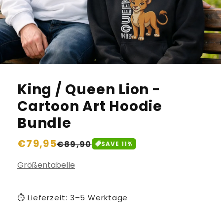
King / Queen Lion -
Cartoon Art Hoodie
Bundle
Normaler
€79,95
Verkaufspreis
€89,90
SAVE
11
%
Preis
Größentabelle
⏱️ Lieferzeit: 3–5 Werktage