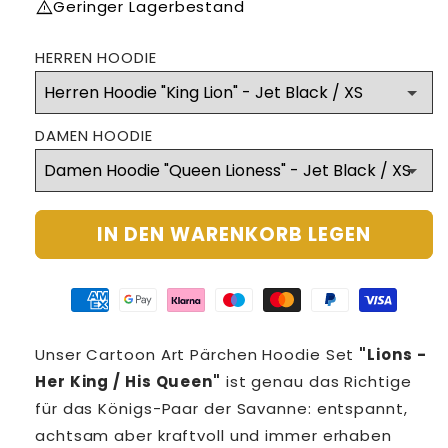
warning
Geringer Lagerbestand
HERREN HOODIE
DAMEN HOODIE
IN DEN WARENKORB LEGEN
American
Google
Klarna
Maestro
Master
Paypal
Visa
express
pay
payment
payment
payment
payment
payment
Unser Cartoon Art Pärchen Hoodie Set
"Lions -
payment
payment
method
method
method
method
method
Her King / His Queen"
ist genau das Richtige
method
method
für das Königs-Paar der Savanne: entspannt,
achtsam aber kraftvoll und immer erhaben