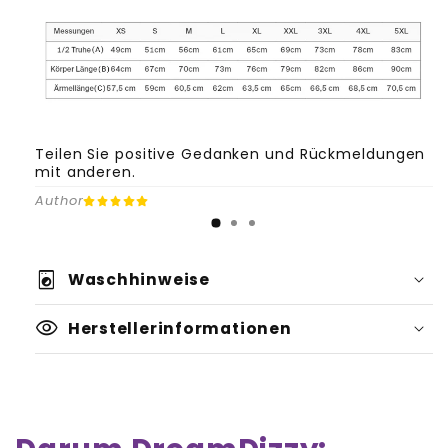
Teilen Sie positive Gedanken und Rückmeldungen
mit anderen.
Author
local_laundry_service
Waschhinweise
visibility
Herstellerinformationen
Verwende eine Waschmaschine mit
einem Schonwaschgang.