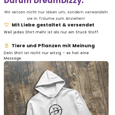
Darum DreamDizzy:
Stelle die Waschtemperatur auf 30
info@dreamdizzy.com
Grad Celsius ein.
Wir setzen nicht nur Ideen um, sondern verwandeln
https://dreamdizzy.com
sie in Träume zum Anziehen!
Benutze ein mildes Waschmittel, das für
heart_smile
Mit Liebe gestaltet & versendet
bedruckte Stoffe geeignet ist. Vermeide
Weil jedes Shirt mehr ist als nur ein Stück Stoff.
die Verwendung von Bleichmitteln oder
Weichspülern, da sie die Farben und den
cruelty_free
Tiere und Pflanzen mit Meinung
Aufdruck beschädigen können.
Dein Shirt ist nicht nur witzig – es hat eine
Drehe die Textilien vor dem Waschen
Message.
auf links, um den Druck zu schonen.
Wähle eine niedrige Schleuderstufe, um
die Belastung des Stoffes zu minimieren.
Trockne die bedruckten Textilien
idealerweise an der Luft oder verwende
einen Schonprogramm im Trockner bei
niedriger Temperatur.
Bügel die bedruckten Bereiche auf der