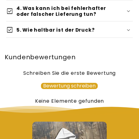
4. Was kann ich bei fehlerhafter
check_box
oder falscher Lieferung tun?
check_box
5. Wie haltbar ist der Druck?
Kundenbewertungen
Schreiben Sie die erste Bewertung
Bewertung schreiben
Keine Elemente gefunden